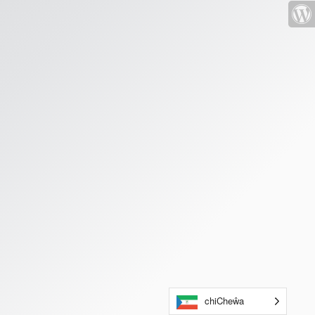
chiCheŵa