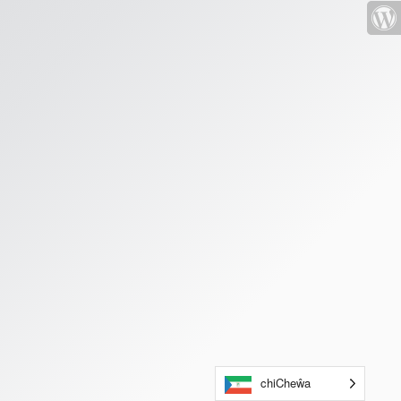
chiCheŵa