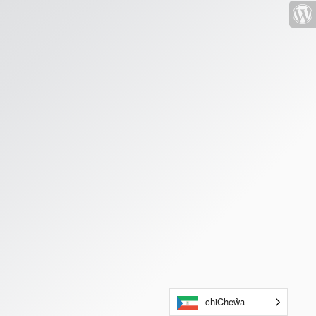
chiCheŵa