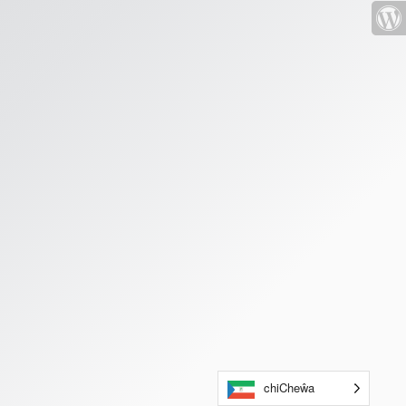
chiCheŵa