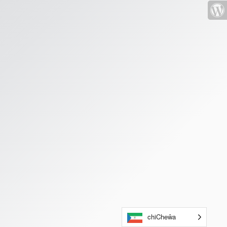
chiCheŵa