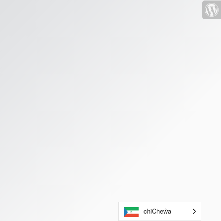
chiCheŵa