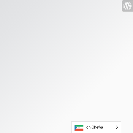
chiCheŵa