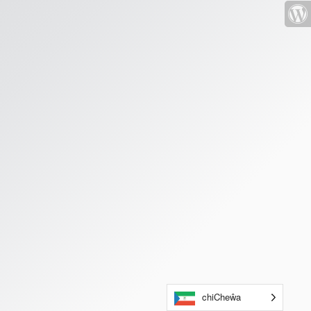
chiCheŵa