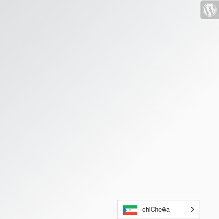
chiCheŵa