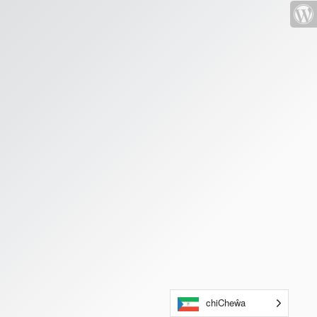
chiCheŵa