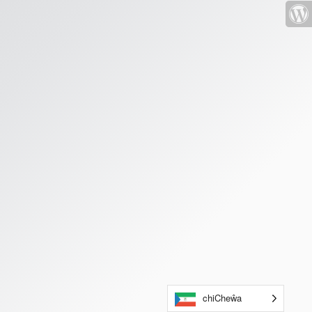
chiCheŵa