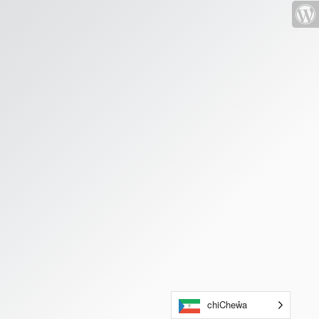
chiCheŵa