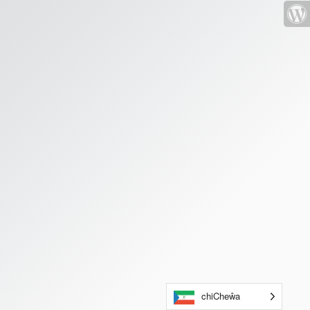
chiCheŵa